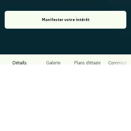
Manifester votre intérêt
Détails
Galerie
Plans d'étage
Commodit
À PROPOS DU PROJET
Découvrez la Résidence Dar Essalam, un complexe
résidentiel haut standing situé sur l’Avenue des FAR à
Tétouan. Ce projet de qualité supérieure allie confort,
sécurité et design raffiné. Chaque appartement a été