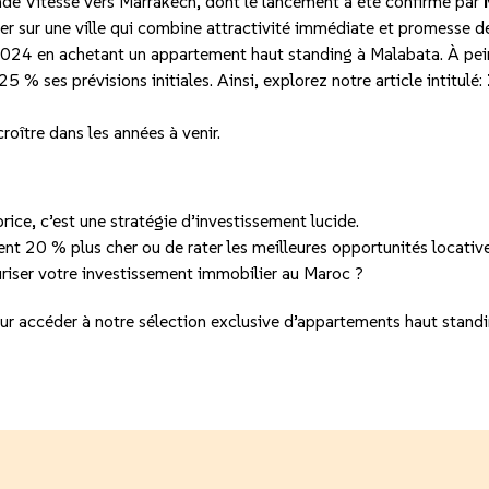
nde Vitesse vers Marrakech, dont le lancement a été confirmé par
iser sur une ville qui combine attractivité immédiate et promesse d
 2024 en achetant un appartement haut standing à Malabata. À peine
 % ses prévisions initiales. Ainsi, explorez notre article
intitulé:
roître dans les années à venir.
ice, c’est une stratégie d’investissement lucide.
nt 20 % plus cher ou de rater les meilleures opportunités locative
curiser votre investissement immobilier au Maroc ?
ur accéder à notre sélection exclusive d’appartements haut stan