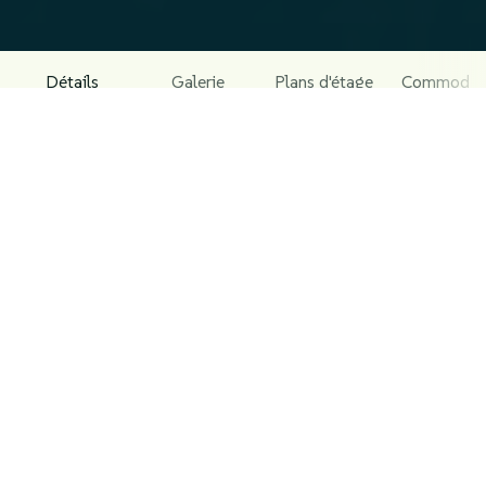
Détails
Galerie
Plans d'étage
Commodit
À PROPOS DU PROJET
Borj Diyae – Moyen standing
Borj Diyae est un projet immobilier résidentiel et
commercial moderne, situé au cœur de Tanger, dans un
quartier dynamique et recherché. Ce projet propose des
appartements de qualité, conçus pour offrir un cadre de
vie confortable et élégant. Le bâtiment inclut
également des espaces commerciaux en rez-de-
chaussée, parfaits pour des activités commerciales
diverses.
Les appartements de Borj Diyae sont finis avec des