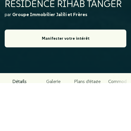
RÉSIDENCE RIHAB TANGER
par
Groupe Immobilier Jalili et Frères
Manifester votre intérêt
Détails
Galerie
Plans d'étage
Commodit
À PROPOS DU PROJET
Résidence Rihab Tanger – Moyen standing
La Résidence Rihab Tanger est un projet résidentiel