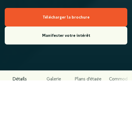
Télécharger la brochure
Manifester votre intérêt
Détails
Galerie
Plans d'étage
Commodit
À PROPOS DU PROJET
Résidence Blue Bay – Haut Standing
Blue Bay est une résidence haut de gamme nichée dans