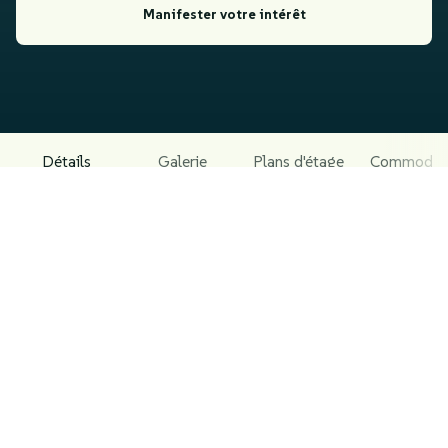
Manifester votre intérêt
Détails
Galerie
Plans d'étage
Commodit
À PROPOS DU PROJET
La Résidence Nour – Projet Résidentiel Social à
Tanger
Résidence Nour est un projet social offrant un cadre de
vie agréable et sécurisé, parfaitement adapté aux
familles et jeunes professionnels. Composé de 31
immeubles répartis sur des constructions de 6 et 8