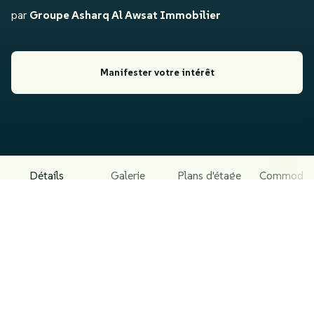
par
Groupe Asharq Al Awsat Immobilier
Manifester votre intérêt
Détails
Galerie
Plans d'étage
Commodit
À PROPOS DU PROJET
Résidence fermée avec 4 piscines – Haut Standing
Les Résidences Palmares vous offrent une expérience
de vie exceptionnelle dans un environnement sécurisé et