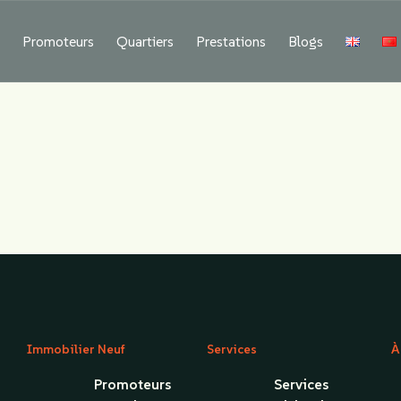
Contact us
f
Promoteurs
Quartiers
Prestations
Blogs
Immobilier Neuf
Services
À
Promoteurs
Services